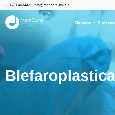
0573.403443
info@medcare-italia.it
Chi siamo
Visite spec
Blefaroplastic