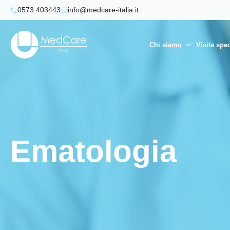
0573.403443
info@medcare-italia.it
Chi siamo
Visite spec
Ematologia