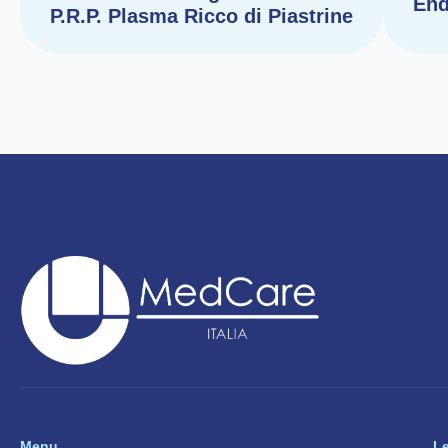
End
P.R.P. Plasma Ricco di Piastrine
Menu
L