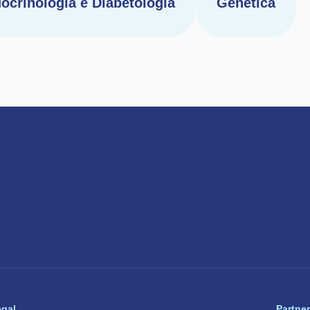
ocrinologia e Diabetologia
Genetica
egal
Partner