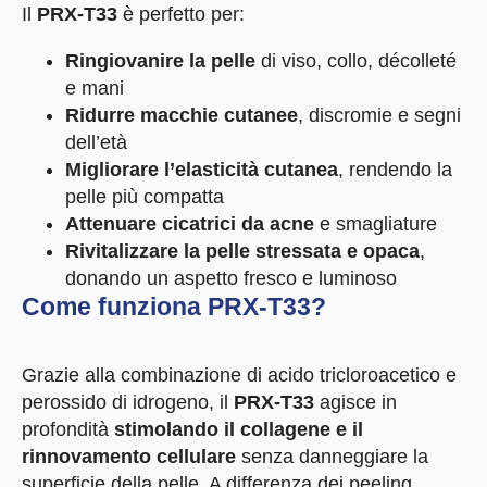
Il
PRX-T33
è perfetto per:
Ringiovanire la pelle
di viso, collo, décolleté
e mani
Ridurre macchie cutanee
, discromie e segni
dell’età
Migliorare l’elasticità cutanea
, rendendo la
pelle più compatta
Attenuare cicatrici da acne
e smagliature
Rivitalizzare la pelle stressata e opaca
,
donando un aspetto fresco e luminoso
Come funziona PRX-T33?
Grazie alla combinazione di acido tricloroacetico e
perossido di idrogeno, il
PRX-T33
agisce in
profondità
stimolando il collagene e il
rinnovamento cellulare
senza danneggiare la
superficie della pelle. A differenza dei peeling