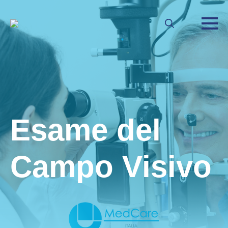
Search
for:
Esame del
Campo Visivo