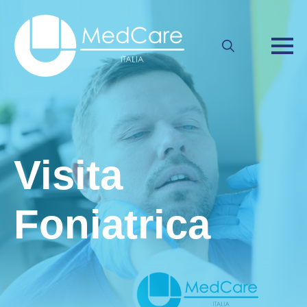
Search
for:
Visita
Foniatrica