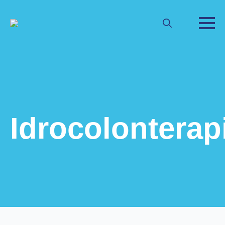
Search
for:
Idrocolonterap