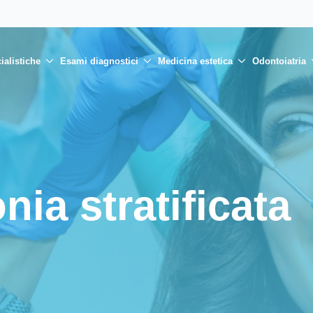
ialistiche
Esami diagnostici
Medicina estetica
Odontoiatria
nia stratificata