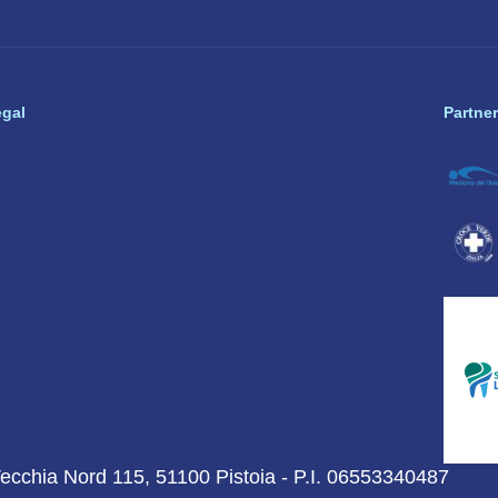
egal
Partner
rivacy Policy
chia Nord 115, 51100 Pistoia - P.I. 06553340487