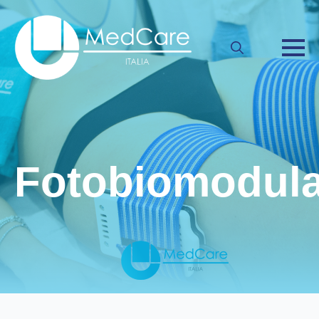
Search
for:
Fotobiomodula